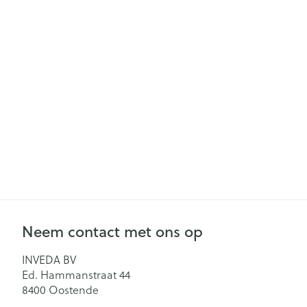
Mondmaskers
Parfums en
geurproducte
Neem contact met ons op
INVEDA BV
Ed. Hammanstraat 44
8400
Oostende