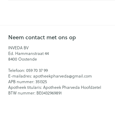
Eksteroog - lik
Ademhalingsst
Vermoeide voe
Toon meer
Spieren en ge
Neem contact met ons op
Seksualiteit en
Sondes, baxter
INVEDA BV
Infecties
hygiene
catheters
Ed. Hammanstraat 44
8400
Oostende
Condooms en
Sondes
anticonceptie
Luizen
Telefoon:
059 70 37 99
Accessoires vo
E-mailadres:
apotheekpharveda@
gmail.com
Intiem welzijn
Baxters
APB nummer:
351325
Intieme verzor
Apotheek titularis:
Apotheek Pharveda Hoofdzetel
Diagnostica
Catheters
BTW nummer:
BE0432969891
Menstruatie
Haar