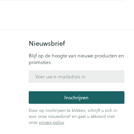
es
Naalden
Mascara
ie
Urinewegen
- decubitis
Naalden voor insulinepen -
Oogschaduw
pennaalden
Toon meer
Toon meer
id, spanning
Stoppen met roken
Nieuwsbrief
zorging
en
Insectenwerende
Pillendozen en
Blijf op de hoogte van nieuwe producten en
Anti tumor middelen
middelen
accessoires
promoties
ornissen
E-mail adres
uid -
Anesthesie
e huid
huid
Inschrijven
ie
Diverse geneesmiddelen
ren
Door op inschrijven te klikken, schrijft u zich in
voor onze nieuwsbrief en gaat u akkoord met
onze
privacy policy
.