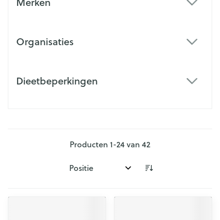
Merken
filter
Organisaties
filter
Dieetbeperkingen
filter
Producten
1
-
24
van
42
Sorteer op: