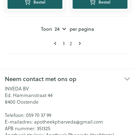
Bestel
Bestel
Toon
per pagina
Pagina's
U lees momenteel pagina
1
Pagina
2
Neem contact met ons op
INVEDA BV
Ed. Hammanstraat 44
8400
Oostende
Telefoon:
059 70 37 99
E-mailadres:
apotheekpharveda@
gmail.com
APB nummer:
351325