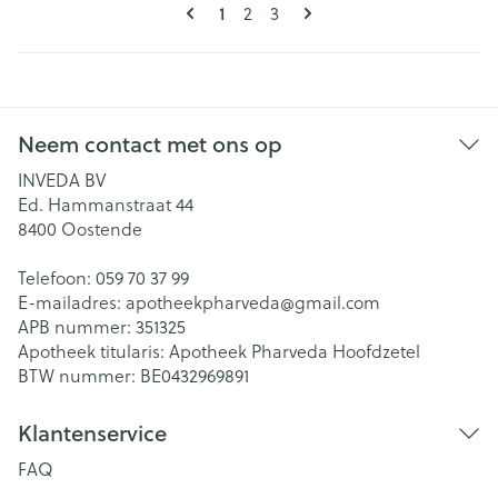
Pagina's
U lees momenteel pagina
1
Pagina
Pagina
2
3
Neem contact met ons op
INVEDA BV
Ed. Hammanstraat 44
8400
Oostende
Telefoon:
059 70 37 99
E-mailadres:
apotheekpharveda@
gmail.com
APB nummer:
351325
Apotheek titularis:
Apotheek Pharveda Hoofdzetel
BTW nummer:
BE0432969891
Klantenservice
FAQ