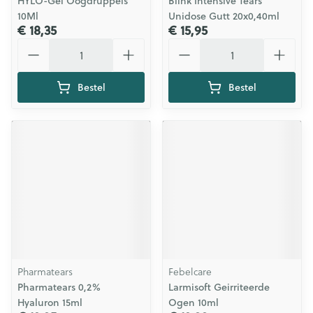
HYLO-Gel Oogdruppels
Blink Intensive Tears
10Ml
Unidose Gutt 20x0,40ml
€ 18,35
€ 15,95
Aantal
Aantal
Bestel
Bestel
Pharmatears
Febelcare
Pharmatears 0,2%
Larmisoft Geirriteerde
Hyaluron 15ml
Ogen 10ml