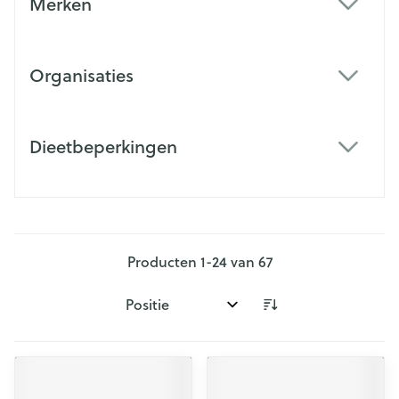
Merken
filter
Organisaties
filter
Dieetbeperkingen
filter
Producten
1
-
24
van
67
Sorteer op: