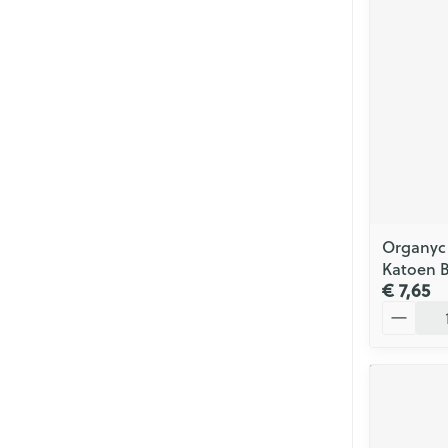
Organyc
Katoen B
€ 7,65
Aantal