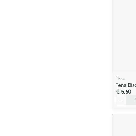
Mondmaskers
Parfums en
geurproducte
Tena
Tena Disc
€ 5,50
Aantal