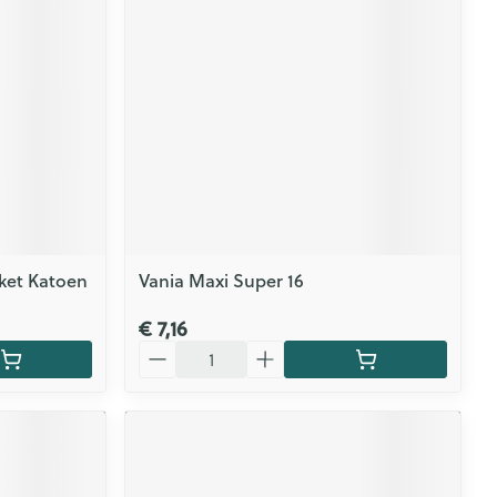
cket Katoen
Vania Maxi Super 16
€ 7,16
Aantal