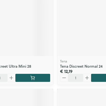
Zelfbruiner
Scheren
n
Tena
reet Ultra Mini 28
Tena Discreet Normal 24
€ 12,19
Aantal