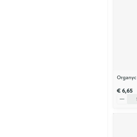
Organyc 
€ 6,65
Aantal