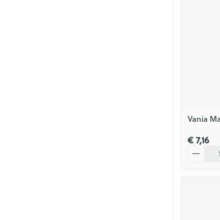
Vania Ma
€ 7,16
Aantal