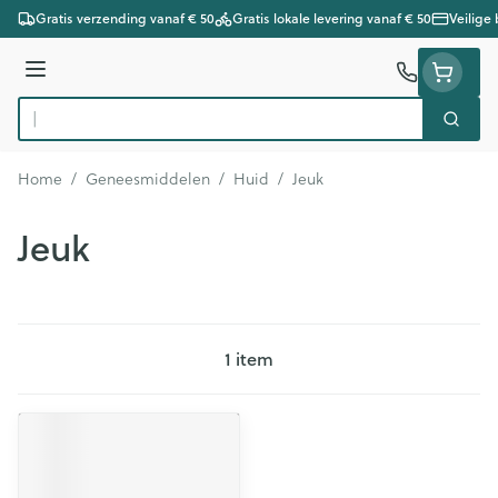
Ga naar de inhoud
Gratis verzending vanaf € 50
Gratis lokale levering vanaf € 50
Veilige
Menu
Zoek
Product, merk, categorie...
Home
/
Geneesmiddelen
/
Huid
/
Jeuk
Jeuk
1
item