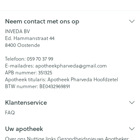
Neem contact met ons op
INVEDA BV
Ed. Hammanstraat 44
8400
Oostende
Telefoon:
059 70 37 99
E-mailadres:
apotheekpharveda@
gmail.com
APB nummer:
351325
Apotheek titularis:
Apotheek Pharveda Hoofdzetel
BTW nummer:
BE0432969891
Klantenservice
FAQ
Uw apotheek
Over ons
Nuttige links
Gezondheidsnieuws
Apotheker