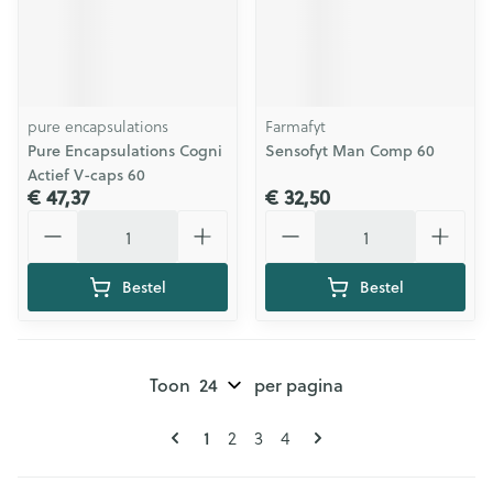
pure encapsulations
Farmafyt
Pure Encapsulations Cogni
Sensofyt Man Comp 60
Actief V-caps 60
€ 47,37
€ 32,50
Aantal
Aantal
Bestel
Bestel
Toon
per pagina
Pagina's
U lees momenteel pagina
Pagina
Pagina
Pagina
1
2
3
4