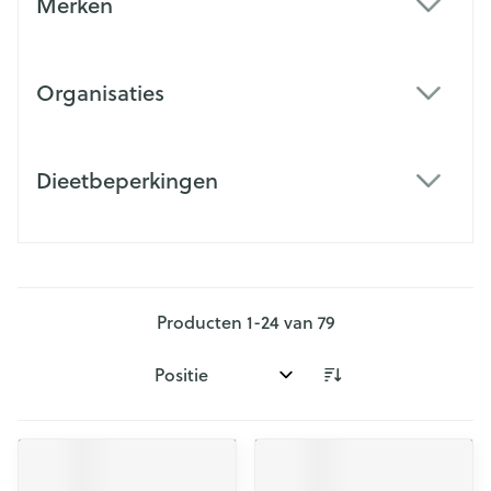
Merken
filter
Organisaties
filter
Dieetbeperkingen
filter
Producten
1
-
24
van
79
Sorteer op: