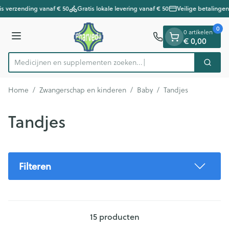
Dia 1 van 1
Ga naar de inhoud
s verzending vanaf € 50
Gratis lokale levering vanaf € 50
Veilige betalingen
0
0 artikelen
Menu
€ 0,00
Medicijnen en supplementen zoe
Zoek
Product, merk, categorie...
Home
/
Zwangerschap en kinderen
/
Baby
/
Tandjes
Tandjes
Filteren
15
producten