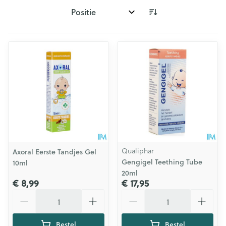
Sorteer op:
Qualiphar
Axoral Eerste Tandjes Gel
Gengigel Teething Tube
10ml
20ml
€ 8,99
€ 17,95
Aantal
Aantal
Bestel
Bestel