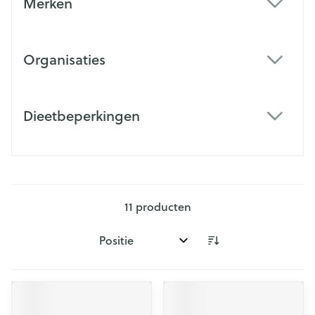
Merken
filter
Organisaties
filter
Dieetbeperkingen
filter
11
producten
Sorteer op: