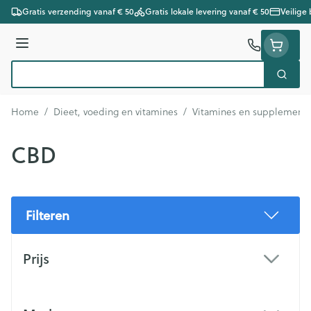
Ga naar de inhoud
Gratis verzending vanaf € 50
Gratis lokale levering vanaf € 50
Veilige
Menu
Zoek
Product, merk, categorie...
Home
/
Dieet, voeding en vitamines
/
Vitamines en supplement
CBD
Filteren
Doorgaan naar productlijst
Prijs
filter