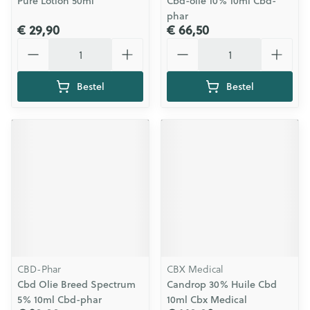
Pure Lotion 50ml
Cbd-olie 10% 10ml Cbd-
phar
€ 29,90
€ 66,50
Aantal
Aantal
Bestel
Bestel
CBD-Phar
CBX Medical
Cbd Olie Breed Spectrum
Candrop 30% Huile Cbd
5% 10ml Cbd-phar
10ml Cbx Medical