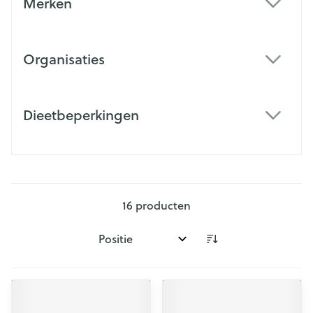
Merken
filter
Organisaties
filter
Dieetbeperkingen
filter
16
producten
Sorteer op: