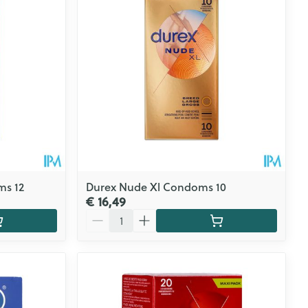
CBD
ms 12
Durex Nude Xl Condoms 10
€ 16,49
Aantal