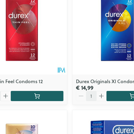
Zelfbruiner
Scheren
n
in Feel Condoms 12
Durex Originals Xl Condo
€ 14,99
Aantal