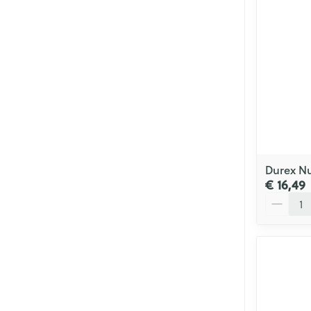
Durex N
€ 16,49
Aantal