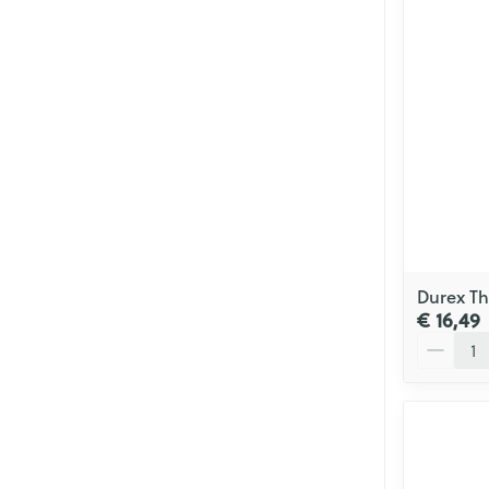
Haar
Mondmaskers
Parfums en
geurproducte
Durex Th
€ 16,49
Aantal