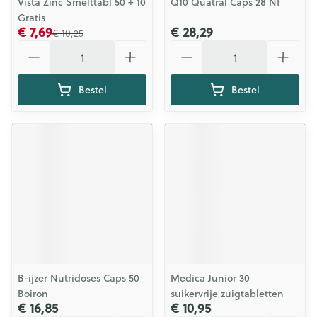
Vista Zinc Smelttabl 50 + 10
Q10 Quatral Caps 28 Nf
Gratis
€ 7,69
€ 28,29
€ 10,25
Aantal
Aantal
Bestel
Bestel
B-ijzer Nutridoses Caps 50
Medica Junior 30
Boiron
suikervrije zuigtabletten
€ 16,85
€ 10,95