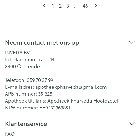
Pagina's
U lees momenteel pagina
Pagina
Pagina
Pagina
1
2
3
...
46
Neem contact met ons op
INVEDA BV
Ed. Hammanstraat 44
8400
Oostende
Telefoon:
059 70 37 99
E-mailadres:
apotheekpharveda@
gmail.com
APB nummer:
351325
Apotheek titularis:
Apotheek Pharveda Hoofdzetel
BTW nummer:
BE0432969891
Klantenservice
FAQ