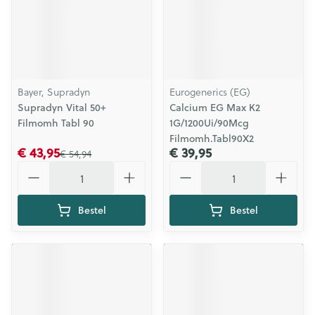
Bayer, Supradyn
Eurogenerics (EG)
Supradyn Vital 50+
Calcium EG Max K2
Filmomh Tabl 90
1G/1200Ui/90Mcg
Filmomh.Tabl90X2
€ 43,95
€ 39,95
€ 54,94
Aantal
Aantal
Bestel
Bestel