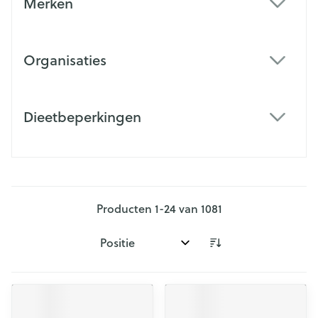
Merken
filter
Organisaties
filter
Dieetbeperkingen
filter
Producten
1
-
24
van
1081
Sorteer op: