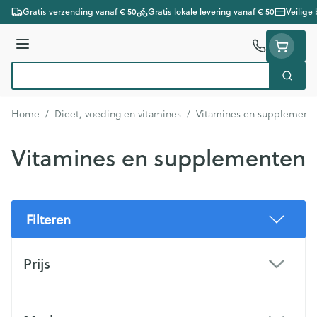
Ga naar de inhoud
Gratis verzending vanaf € 50
Gratis lokale levering vanaf € 50
Veilige
Menu
Zoek
Product, merk, categorie...
Home
/
Dieet, voeding en vitamines
/
Vitamines en supplement
Vitamines en supplementen
Filteren
Doorgaan naar productlijst
Prijs
filter