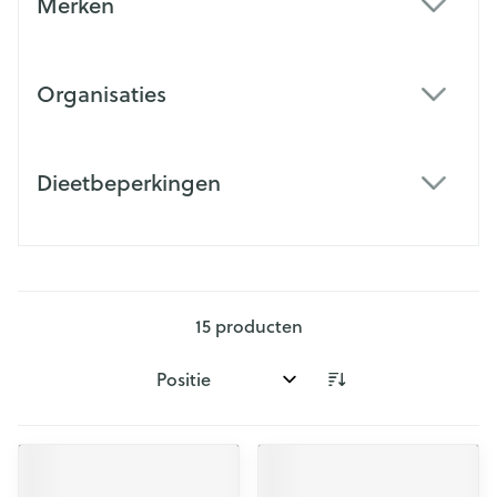
Merken
filter
Organisaties
filter
Dieetbeperkingen
filter
15
producten
Sorteer op: