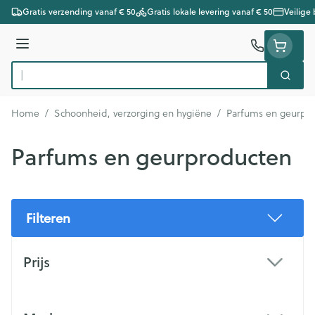
Ga naar de inhoud
Gratis verzending vanaf € 50
Gratis lokale levering vanaf € 50
Veilige
Menu
Zoek
Product, merk, categorie...
Home
/
Schoonheid, verzorging en hygiëne
/
Parfums en geurpr
Parfums en geurproducten
Filteren
Doorgaan naar productlijst
Prijs
filter