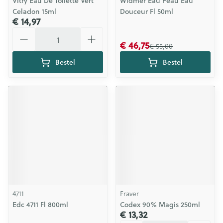
Vitry Eau De Toilette Vert
Widmer Eau Peau Eau
Celadon 15ml
Douceur Fl 50ml
€ 14,97
Aantal
€ 46,75
€ 55,00
Bestel
Bestel
4711
Fraver
Edc 4711 Fl 800ml
Codex 90% Magis 250ml
€ 13,32