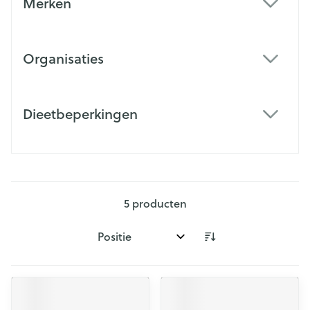
Merken
filter
Organisaties
filter
Dieetbeperkingen
filter
5
producten
Sorteer op: