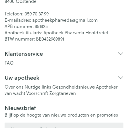
8400
Oostende
Telefoon:
059 70 37 99
E-mailadres:
apotheekpharveda@
gmail.com
APB nummer:
351325
Apotheek titularis:
Apotheek Pharveda Hoofdzetel
BTW nummer:
BE0432969891
Klantenservice
FAQ
Uw apotheek
Over ons
Nuttige links
Gezondheidsnieuws
Apotheker
van wacht
Voorschrift
Zorgtarieven
Nieuwsbrief
Blijf op de hoogte van nieuwe producten en promoties
E-mail adres