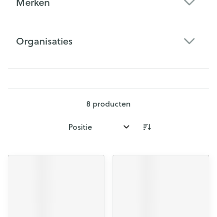
Merken
filter
Organisaties
filter
8
producten
Sorteer op: