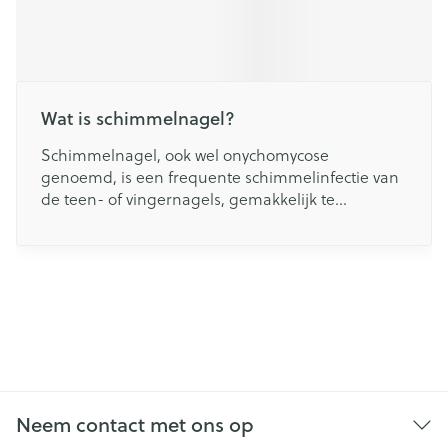
Wat is schimmelnagel?
Schimmelnagel, ook wel onychomycose
genoemd, is een frequente schimmelinfectie van
de teen- of vingernagels, gemakkelijk te
herkennen aan een witte, bruine of gele
verkleuring van één of meer nagels.
Neem contact met ons op