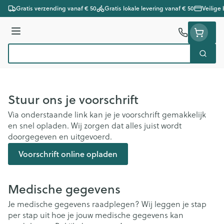
Ga naar de inhoud
Gratis verzending vanaf € 50
Gratis lokale levering vanaf € 50
Veilige
Menu
Zoek
Product, merk, categorie...
Stuur ons je voorschrift
Via onderstaande link kan je je voorschrift gemakkelijk
en snel opladen. Wij zorgen dat alles juist wordt
doorgegeven en uitgevoerd.
Voorschrift online opladen
Medische gegevens
Je medische gegevens raadplegen? Wij leggen je stap
per stap uit hoe je jouw medische gegevens kan