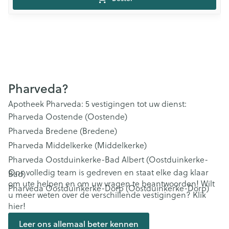
Pharveda?
Apotheek Pharveda: 5 vestigingen tot uw dienst:
Pharveda Oostende (Oostende)
Pharveda Bredene (Bredene)
Pharveda Middelkerke (Middelkerke)
Pharveda Oostduinkerke-Bad Albert (Oostduinkerke-
Ons volledig team is gedreven en staat elke dag klaar
Bad)
om ute helpen en om uw vragen te beantwoorden! Wilt
Pharveda Oostduinkerke-Dorp (Oostduinkerke-Dorp)
u meer weten over de verschillende vestigingen? Klik
hier!
Leer ons allemaal beter kennen