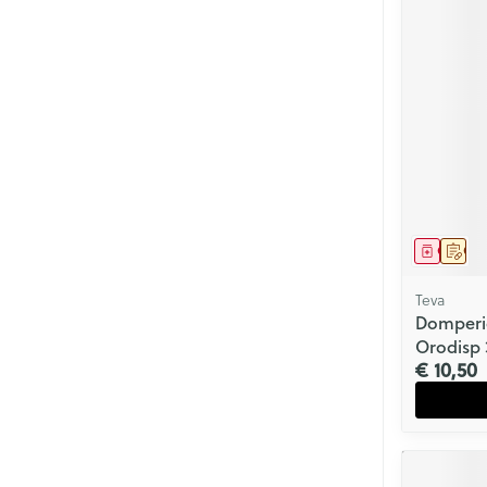
Genees
Op 
Teva
Domperi
Orodisp 
€ 10,50