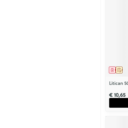
Genees
Op 
Litican
€ 10,65