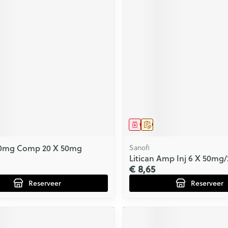
middel
voorschrift
Geneesmiddel
Op voorschrift
 50mg Comp 20 X 50mg
Sanofi
Litican Amp Inj 6 X 50mg
€ 8,65
Reserveer
Reserveer