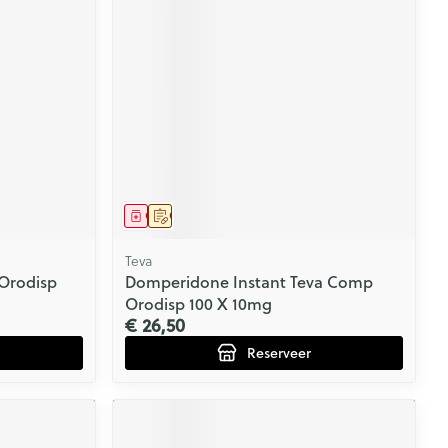
CBD
Geneesmiddel
Op voorschrift
Teva
Orodisp
Domperidone Instant Teva Comp
Orodisp 100 X 10mg
€ 26,50
Reserveer