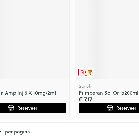
middel
voorschrift
Geneesmiddel
Op voorschrift
Sanofi
n Amp Inj 6 X 10mg/2ml
Primperan Sol Or 1x200m
€ 7,17
Reserveer
Reserveer
per pagina