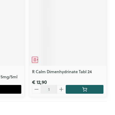
Geneesmiddel
R Calm Dimenhydrinate Tabl 24
l 5mg/5ml
€ 12,90
Aantal