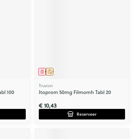
Geneesmiddel
Op voorschrift
Truvion
bl 100
Itoprom 50mg Filmomh Tabl 20
€ 10,43
Reserveer