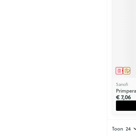
Genees
Op 
Sanofi
Primpera
€ 7,06
Toon