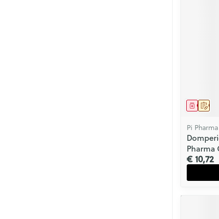
Mondmaskers
Parfums en
geurproducte
Genees
Op 
Pi Pharma
Domperid
Pharma 
€ 10,72