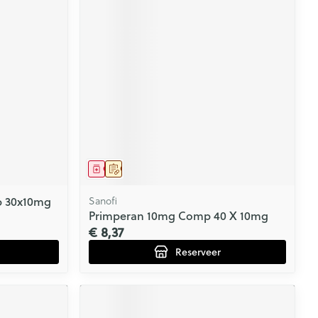
Geneesmiddel
Op voorschrift
p 30x10mg
Sanofi
Primperan 10mg Comp 40 X 10mg
€ 8,37
Reserveer