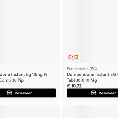
Zelfbruiner
Scheren
n
middel
voorschrift
Geneesmiddel
Op voorschrift
Eurogenerics (EG)
one Instant Eg 10mg Pi
Domperidone Instant EG 
Comp 30 Pip
Tabl 30 X 10 Mg
€ 10,72
Reserveer
Reserveer