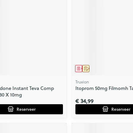
middel
voorschrift
Geneesmiddel
Op voorschrift
Truvion
done Instant Teva Comp
Itoprom 50mg Filmomh Ta
30 X 10mg
€ 34,99
Reserveer
Reserveer