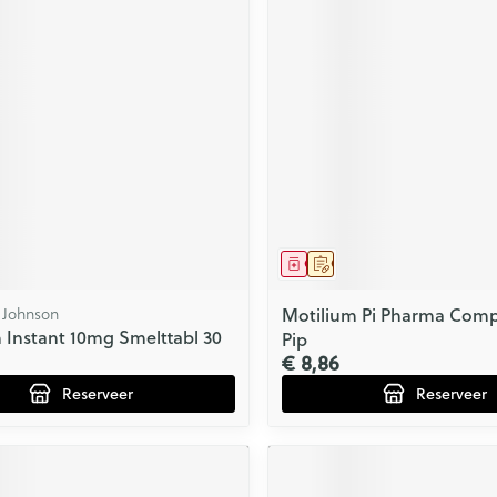
middel
voorschrift
Geneesmiddel
Op voorschrift
 Johnson
Motilium Pi Pharma Com
 Instant 10mg Smelttabl 30
Pip
€ 8,86
Reserveer
Reserveer