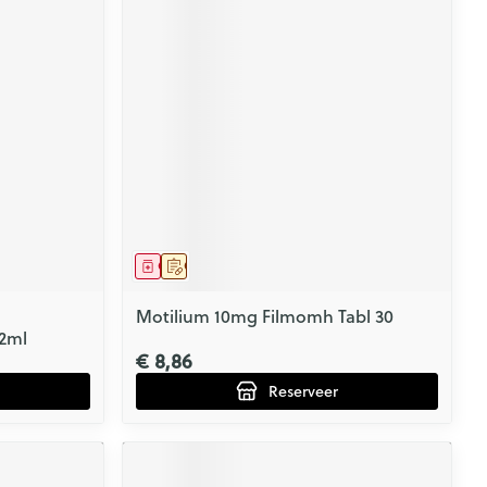
Geneesmiddel
Op voorschrift
Motilium 10mg Filmomh Tabl 30
/2ml
€ 8,86
Reserveer