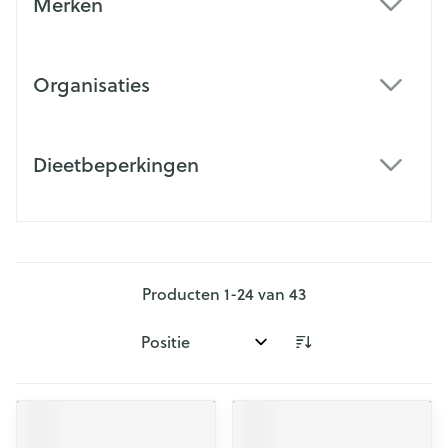
Merken
filter
Organisaties
filter
Dieetbeperkingen
filter
Producten
1
-
24
van
43
Sorteer op: