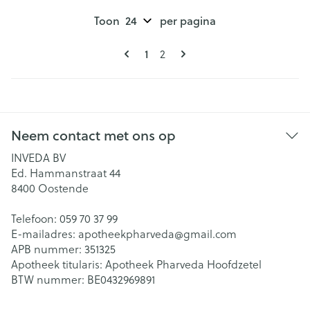
Toon
per pagina
Pagina's
U lees momenteel pagina
Pagina
1
2
Neem contact met ons op
INVEDA BV
Ed. Hammanstraat 44
8400
Oostende
Telefoon:
059 70 37 99
E-mailadres:
apotheekpharveda@
gmail.com
APB nummer:
351325
Apotheek titularis:
Apotheek Pharveda Hoofdzetel
BTW nummer:
BE0432969891