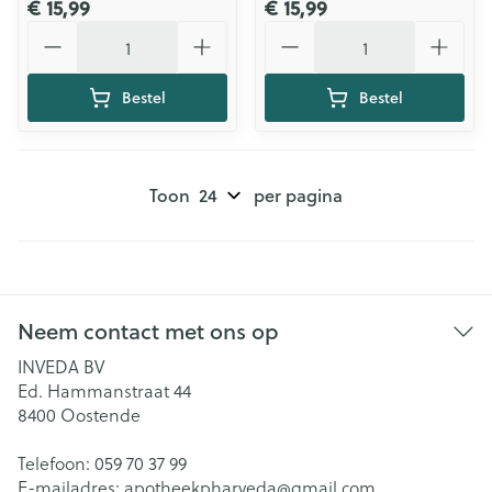
€ 15,99
€ 15,99
Aantal
Aantal
Bestel
Bestel
Toon
per pagina
Neem contact met ons op
INVEDA BV
Ed. Hammanstraat 44
8400
Oostende
Telefoon:
059 70 37 99
E-mailadres:
apotheekpharveda@
gmail.com