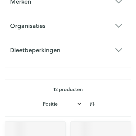
Merken
filter
Organisaties
filter
Dieetbeperkingen
filter
12
producten
Sorteer op: