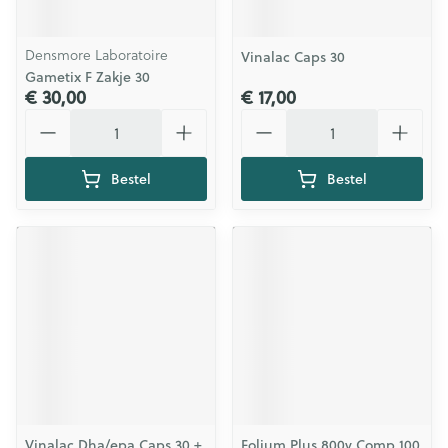
Densmore Laboratoire
Vinalac Caps 30
Gametix F Zakje 30
€ 30,00
€ 17,00
Aantal
Aantal
Bestel
Bestel
Vinalac Dha/epa Caps 30 +
Folium Plus 800y Comp 100