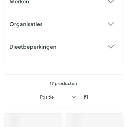
Merken
filter
Organisaties
filter
Dieetbeperkingen
filter
17
producten
Sorteer op: