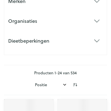
Merken
filter
Organisaties
filter
Dieetbeperkingen
filter
Producten
1
-
24
van
534
Sorteer op: