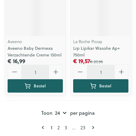
Aveeno
La Roche Posay
Aveeno Baby Dermexa
Lrp Lipikar Wasolie Ap+
Verzachtende Creme 150ml
750ml
€ 16,99
€ 19,57
€ 27,95
Aantal
Aantal
Bestel
Bestel
Toon
per pagina
Pagina's
U lees momenteel pagina
Pagina
Pagina
Pagina
1
2
3
...
23