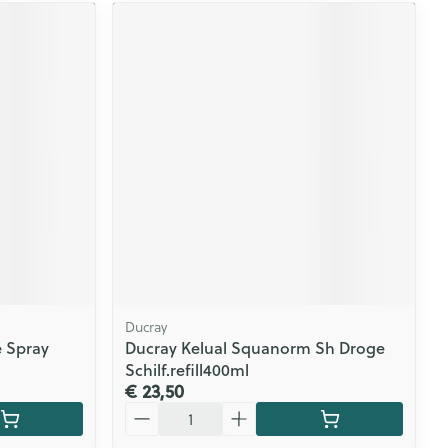
Ducray
e Spray
Ducray Kelual Squanorm Sh Droge
Schilf.refill400ml
€ 23,50
Aantal