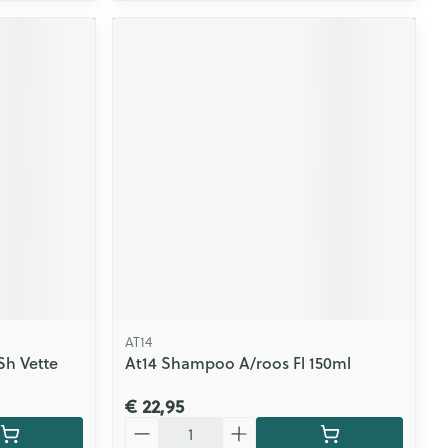
AT14
Sh Vette
At14 Shampoo A/roos Fl 150ml
€ 22,95
Aantal