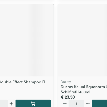
Double Effect Shampoo Fl
Ducray
Ducray Kelual Squanorm 
Schilf.refill400ml
€ 23,50
Aantal