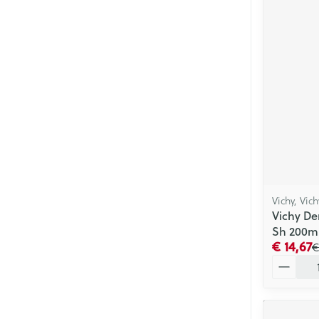
Mondmaskers
Parfums en
geurproducte
Vichy, Vic
Vichy De
Sh 200m
€ 14,67
€
Aantal