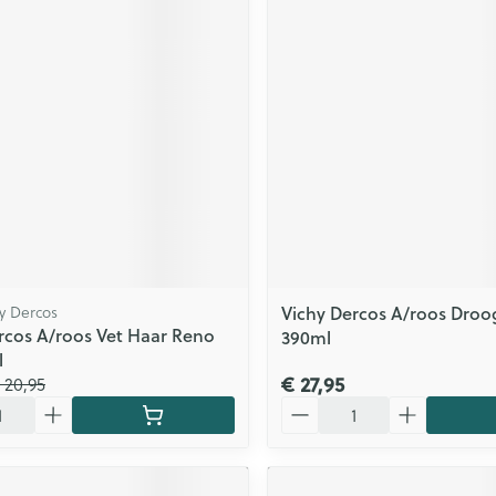
Zelfbruiner
Scheren
n
Vichy Dercos A/roos Droo
hy Dercos
rcos A/roos Vet Haar Reno
390ml
l
€ 27,95
 20,95
Aantal