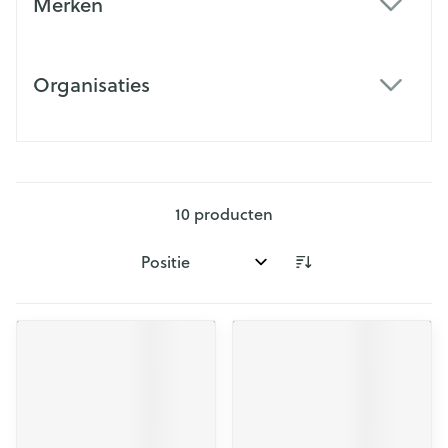
Merken
filter
Organisaties
filter
10
producten
Sorteer op: