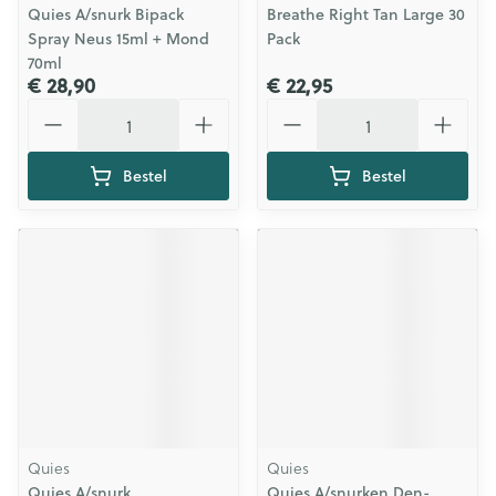
Quies A/snurk Bipack
Breathe Right Tan Large 30
Spray Neus 15ml + Mond
Pack
70ml
€ 28,90
€ 22,95
Aantal
Aantal
Bestel
Bestel
Quies
Quies
Quies A/snurk
Quies A/snurken Den-