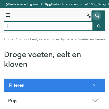
Ga naar de inhoud
Gratis verzending vanaf € 50
Gratis lokale levering vanaf € 50
Veilige
Menu
Zoek
Product, merk, categorie...
Home
/
Schoonheid, verzorging en hygiëne
/
Voeten en benen
/
Droge voeten, eelt en
kloven
Filteren
Doorgaan naar productlijst
Prijs
filter