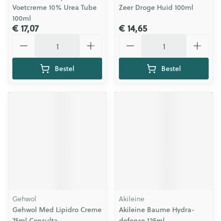
Voetcreme 10% Urea Tube
Zeer Droge Huid 100ml
100ml
€ 17,07
€ 14,65
Aantal
Aantal
Bestel
Bestel
Gehwol
Akileine
Gehwol Med Lipidro Creme
Akileine Baume Hydra-
75ml Consulta
defense 125ml