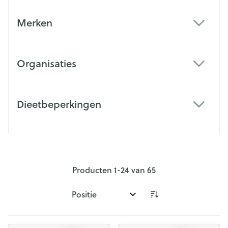
Merken
filter
Organisaties
filter
Dieetbeperkingen
filter
Producten
1
-
24
van
65
Sorteer op: