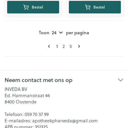
Bestel
Bestel
Toon
per pagina
Pagina's
U lees momenteel pagina
Pagina
Pagina
1
2
3
Neem contact met ons op
INVEDA BV
Ed. Hammanstraat 44
8400
Oostende
Telefoon:
059 70 37 99
E-mailadres:
apotheekpharveda@
gmail.com
APB nummer:
351325