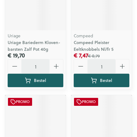
Uriage
Compeed
Uriage Bariederm Kloven-
Compeed Pleister
barsten Zalf Pot 40g
Eeltknobbels Nl/fr 5
€ 19,70
€ 7,47
€ 8,79
Aantal
Aantal
Bestel
Bestel
PROMO
PROMO