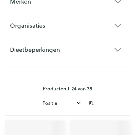
Merken
filter
Organisaties
filter
Dieetbeperkingen
filter
Producten
1
-
24
van
38
Sorteer op: