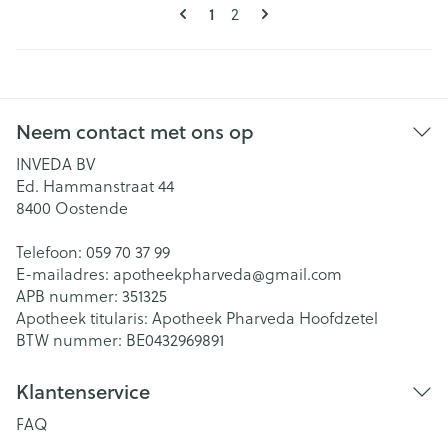
Pagina's
U lees momenteel pagina
Pagina
1
2
Neem contact met ons op
INVEDA BV
Ed. Hammanstraat 44
8400
Oostende
Telefoon:
059 70 37 99
E-mailadres:
apotheekpharveda@
gmail.com
APB nummer:
351325
Apotheek titularis:
Apotheek Pharveda Hoofdzetel
BTW nummer:
BE0432969891
Klantenservice
FAQ