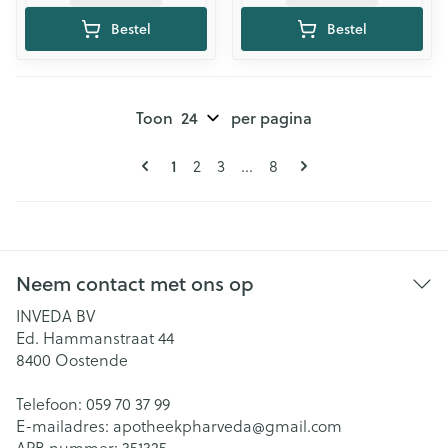
Bestel
Bestel
Toon
per pagina
Pagina's
U lees momenteel pagina
Pagina
Pagina
Pagina
1
2
3
...
8
Neem contact met ons op
INVEDA BV
Ed. Hammanstraat 44
8400
Oostende
Telefoon:
059 70 37 99
E-mailadres:
apotheekpharveda@
gmail.com
APB nummer:
351325