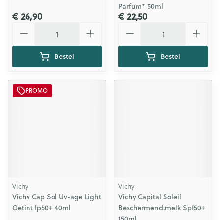
Parfum* 50ml
€ 26,90
€ 22,50
Aantal
Aantal
Bestel
Bestel
PROMO
Vichy
Vichy
Vichy Cap Sol Uv-age Light
Vichy Capital Soleil
Getint Ip50+ 40ml
Beschermend.melk Spf50+
150ml