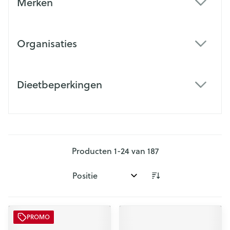
Merken
filter
Organisaties
filter
Dieetbeperkingen
filter
Producten
1
-
24
van
187
Sorteer op:
PROMO