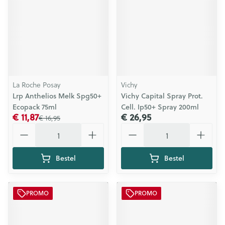
La Roche Posay
Vichy
Lrp Anthelios Melk Spg50+
Vichy Capital Spray Prot.
Ecopack 75ml
Cell. Ip50+ Spray 200ml
€ 11,87
€ 26,95
€ 16,95
Aantal
Aantal
Bestel
Bestel
PROMO
PROMO