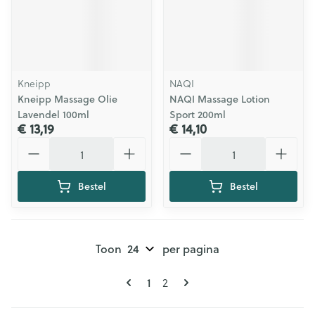
Kneipp
NAQI
Kneipp Massage Olie
NAQI Massage Lotion
Lavendel 100ml
Sport 200ml
€ 13,19
€ 14,10
Aantal
Aantal
Bestel
Bestel
Toon
per pagina
Pagina's
U lees momenteel pagina
Pagina
1
2