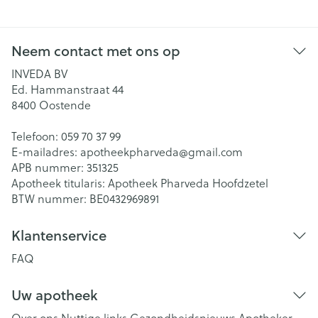
Neem contact met ons op
INVEDA BV
Ed. Hammanstraat 44
8400
Oostende
Telefoon:
059 70 37 99
E-mailadres:
apotheekpharveda@
gmail.com
APB nummer:
351325
Apotheek titularis:
Apotheek Pharveda Hoofdzetel
BTW nummer:
BE0432969891
Klantenservice
FAQ
Uw apotheek
Over ons
Nuttige links
Gezondheidsnieuws
Apotheker