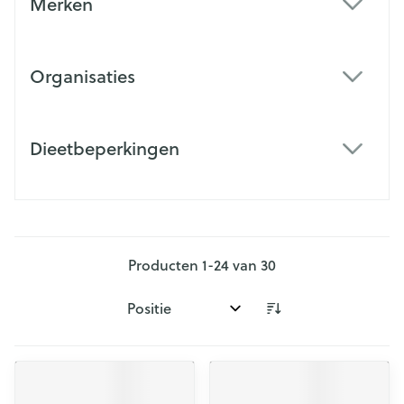
Merken
filter
Organisaties
filter
Dieetbeperkingen
filter
Producten
1
-
24
van
30
Sorteer op: