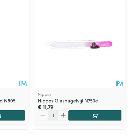
CBD
Nippes
ld N805
Nippes Glasnagelvijl N750e
€ 11,79
Aantal