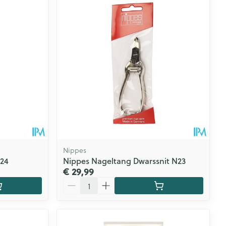
Nippes
N24
Nippes Nageltang Dwarssnit N23
€ 29,99
Aantal