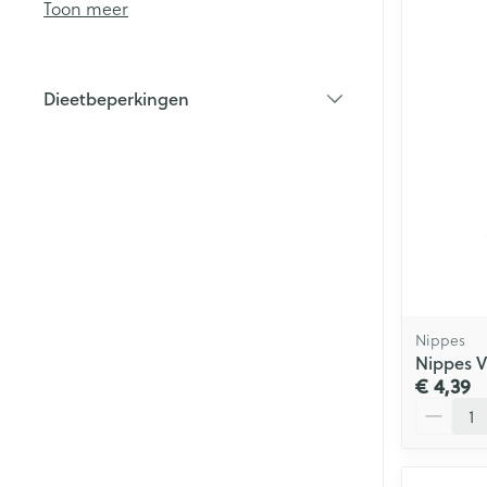
Toon meer
Haar
Mondmaskers
Parfums en
Dieetbeperkingen
geurproducte
filter
Nippes
Nippes V
€ 4,39
Aantal