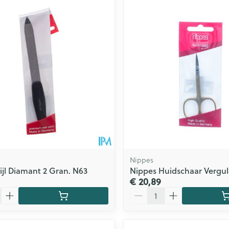
Zelfbruiner
Scheren
n
Nippes
ijl Diamant 2 Gran. N63
Nippes Huidschaar Vergu
€ 20,89
Aantal