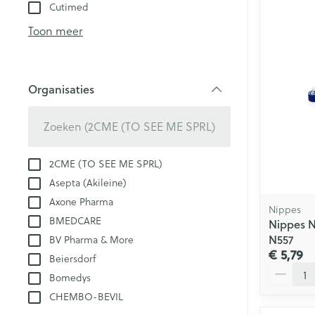
kloven
Cutimed
Teststrips en n
Blaren
Toon meer
Eksteroog - lik
Ademhalingsst
Vermoeide voe
Organisaties
Toon meer
filter
Spieren en ge
Seksualiteit en
Sondes, baxter
2CME (TO SEE ME SPRL)
Infecties
hygiene
catheters
Asepta (Akileine)
Axone Pharma
Condooms en
Sondes
Nippes
anticonceptie
BMEDCARE
Luizen
Nippes 
Accessoires vo
N557
BV Pharma & More
Intiem welzijn
Baxters
€ 5,79
Beiersdorf
Intieme verzor
Aantal
Diagnostica
Catheters
Bomedys
Menstruatie
CHEMBO-BEVIL