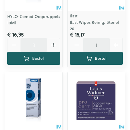
Ilast
HYLO-Comod Oogdruppels
Ilast Wipes Reinig. Steriel
10Ml
20
€ 16,35
€ 15,17
Aantal
Aantal
Bestel
Bestel