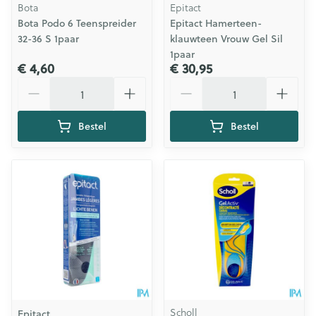
Bota
Epitact
Bota Podo 6 Teenspreider
Epitact Hamerteen-
32-36 S 1paar
klauwteen Vrouw Gel Sil
1paar
€ 4,60
€ 30,95
Aantal
Aantal
Bestel
Bestel
Scholl
Epitact