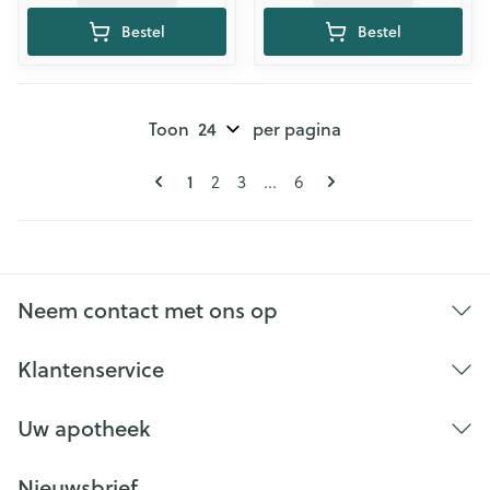
Bestel
Bestel
Toon
per pagina
Pagina's
U lees momenteel pagina
Pagina
Pagina
Pagina
1
2
3
...
6
Neem contact met ons op
Klantenservice
Uw apotheek
Nieuwsbrief