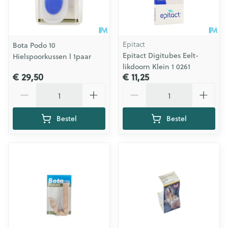
Epitact
Bota Podo 10
Epitact Digitubes Eelt-
Hielspoorkussen l 1paar
likdoorn Klein 1 0261
€ 29,50
€ 11,25
Aantal
Aantal
Bestel
Bestel