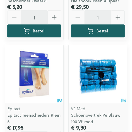
Beschermer Ovaal 8
Hielspoorkussen Xl 1paar
€ 5,20
€ 29,50
Aantal
Aantal
Bestel
Bestel
Epitact
VF Med
Epitact Teenscheiders Klein
Schoenovertrek Pe Blauw
6
100 Vf-med
€ 17,95
€ 9,30