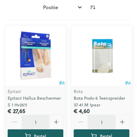
Sorteer op:
Epitact
Bota
Epitact Hallux Beschermer
Bota Podo 6 Teenspreider
S 1 Hv2611
37-41 M 1paar
€ 27,65
€ 4,60
Aantal
Aantal
Bestel
Bestel