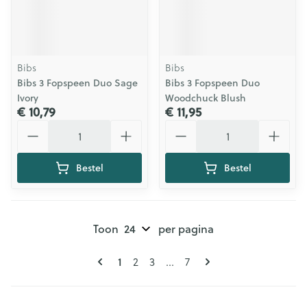
Bibs
Bibs
Bibs 3 Fopspeen Duo Sage
Bibs 3 Fopspeen Duo
Ivory
Woodchuck Blush
€ 10,79
€ 11,95
Aantal
Aantal
Bestel
Bestel
Toon
per pagina
Pagina's
U lees momenteel pagina
1
Pagina
Pagina
Pagina
2
3
...
7