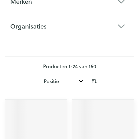
Merken
filter
Organisaties
filter
Producten
1
-
24
van
160
Sorteer op: