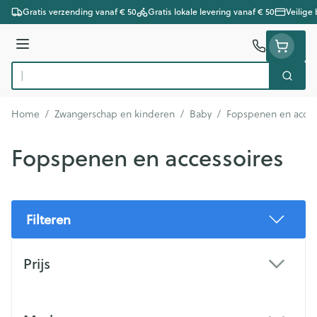
Ga naar de inhoud
Gratis verzending vanaf € 50
Gratis lokale levering vanaf € 50
Veilige
Menu
Zoek
Product, merk, categorie...
Home
/
Zwangerschap en kinderen
/
Baby
/
Fopspenen en acces
Fopspenen en accessoires
Filteren
Doorgaan naar productlijst
Prijs
filter