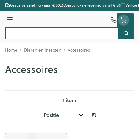
Ga naar de inhoud
Gratis verzending vanaf € 50
Gratis lokale levering vanaf € 50
Veilige
Menu
Zoek
Product, merk, categorie...
Home
/
Dieren en insecten
/
Accessoires
Accessoires
1
item
Sorteer op: