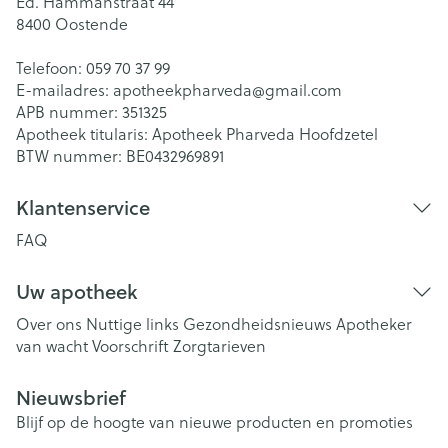
Ed. Hammanstraat 44
8400
Oostende
Telefoon:
059 70 37 99
E-mailadres:
apotheekpharveda@
gmail.com
APB nummer:
351325
Apotheek titularis:
Apotheek Pharveda Hoofdzetel
BTW nummer:
BE0432969891
Klantenservice
FAQ
Uw apotheek
Over ons
Nuttige links
Gezondheidsnieuws
Apotheker
van wacht
Voorschrift
Zorgtarieven
Nieuwsbrief
Blijf op de hoogte van nieuwe producten en promoties