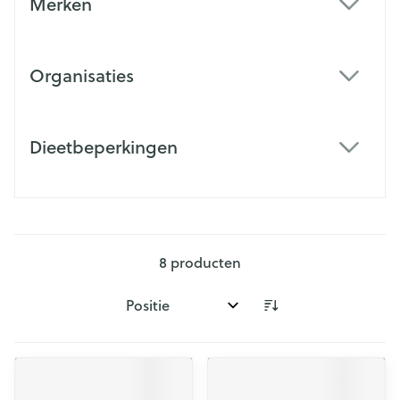
Merken
filter
Organisaties
filter
Dieetbeperkingen
filter
8
producten
Sorteer op: