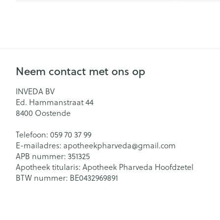
Eksteroog - lik
Ademhalingsst
Vermoeide voe
Toon meer
Spieren en ge
Neem contact met ons op
Seksualiteit en
Sondes, baxter
INVEDA BV
Infecties
hygiene
catheters
Ed. Hammanstraat 44
8400
Oostende
Condooms en
Sondes
anticonceptie
Luizen
Telefoon:
059 70 37 99
Accessoires vo
E-mailadres:
apotheekpharveda@
gmail.com
Intiem welzijn
Baxters
APB nummer:
351325
Intieme verzor
Apotheek titularis:
Apotheek Pharveda Hoofdzetel
Diagnostica
Catheters
BTW nummer:
BE0432969891
Menstruatie
Haar