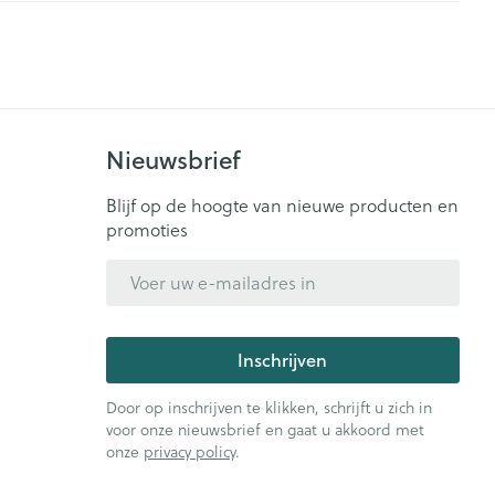
es
Naalden
Mascara
ie
Urinewegen
- decubitis
Naalden voor insulinepen -
Oogschaduw
pennaalden
Toon meer
Toon meer
id, spanning
Stoppen met roken
Nieuwsbrief
zorging
en
Insectenwerende
Pillendozen en
Blijf op de hoogte van nieuwe producten en
Anti tumor middelen
middelen
accessoires
promoties
ornissen
E-mail adres
uid -
Anesthesie
e huid
huid
Inschrijven
ie
Diverse geneesmiddelen
ren
Door op inschrijven te klikken, schrijft u zich in
voor onze nieuwsbrief en gaat u akkoord met
onze
privacy policy
.