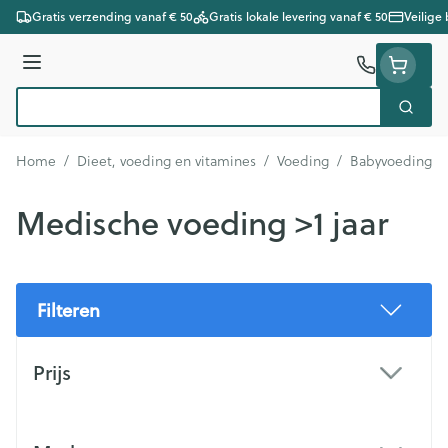
Ga naar de inhoud
Gratis verzending vanaf € 50
Gratis lokale levering vanaf € 50
Veilige
Menu
Zoek
Product, merk, categorie...
Home
/
Dieet, voeding en vitamines
/
Voeding
/
Babyvoeding
/
Medische voeding >1 jaar
Filteren
Doorgaan naar productlijst
Prijs
filter