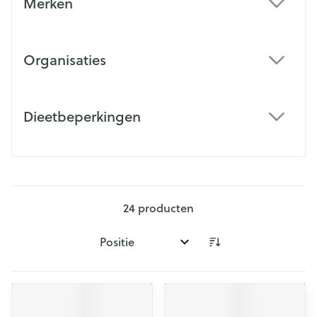
Merken
filter
Organisaties
filter
Dieetbeperkingen
filter
24
producten
Sorteer op: