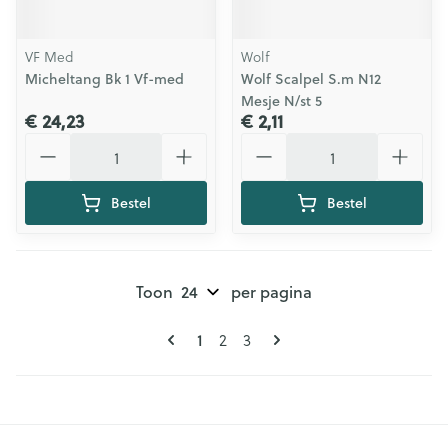
VF Med
Wolf
Micheltang Bk 1 Vf-med
Wolf Scalpel S.m N12
Mesje N/st 5
€ 24,23
€ 2,11
Aantal
Aantal
Bestel
Bestel
Toon
per pagina
Pagina's
U lees momenteel pagina
Pagina
Pagina
1
2
3