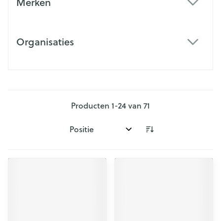
Merken
filter
Organisaties
filter
Producten
1
-
24
van
71
Sorteer op: