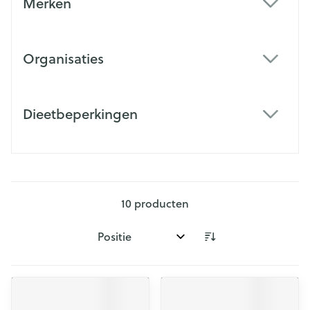
Merken
filter
Organisaties
filter
Dieetbeperkingen
filter
10
producten
Sorteer op: