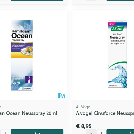
n
A. Vogel
san Ocean Neusspray 20ml
A.vogel Cinuforce Neussp
€ 8,95
Aantal