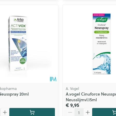
Arkopharma
A. Vogel
Neusspray 20ml
A.vogel Cinuforce Neussp
Neusslijmvl.15ml
€ 9,95
Aantal