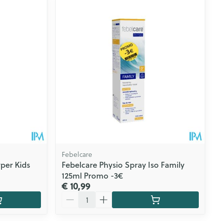
CBD
Febelcare
per Kids
Febelcare Physio Spray Iso Family
125ml Promo -3€
€ 10,99
Aantal