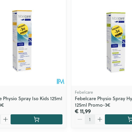
Zelfbruiner
Scheren
n
Febelcare
e Physio Spray Iso Kids 125ml
Febelcare Physio Spray Hy
3€
125ml Promo-3€
€ 11,99
Aantal