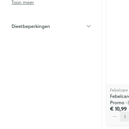
Toon meer
Haar
Mondmaskers
Parfums en
Dieetbeperkingen
geurproducte
filter
Febelcare
Febelcar
Promo -
€ 10,99
Aantal