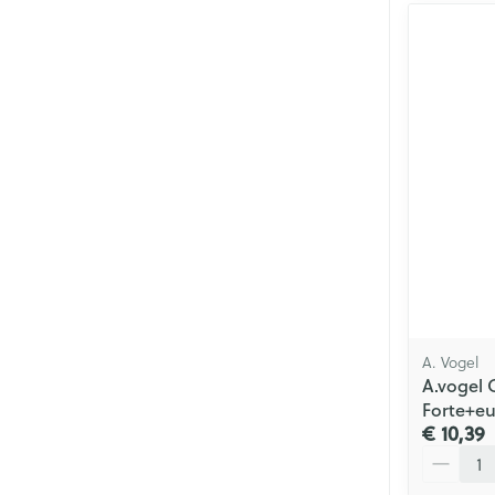
A. Vogel
A.vogel 
Forte+eu
€ 10,39
Aantal