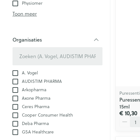
kloven
Physiomer
Teststrips en n
Blaren
Toon meer
Eksteroog - lik
Ademhalingsst
Vermoeide voe
Organisaties
Toon meer
filter
Spieren en ge
Seksualiteit en
Sondes, baxter
A. Vogel
Infecties
hygiene
catheters
AUDISTIM PHARMA
Arkopharma
Condooms en
Sondes
Puressenti
anticonceptie
Axone Pharma
Luizen
Puressen
Accessoires vo
15ml
Ceres Pharma
Intiem welzijn
Baxters
€ 10,30
Cooper Consumer Health
Intieme verzor
Aantal
Diagnostica
Catheters
Deba Pharma
Menstruatie
GSA Healthcare