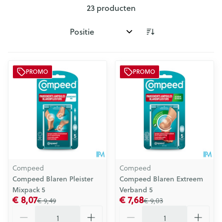
23
producten
Sorteer op:
PROMO
PROMO
Compeed
Compeed
Compeed Blaren Pleister
Compeed Blaren Extreem
Mixpack 5
Verband 5
€ 8,07
€ 7,68
€ 9,49
€ 9,03
Aantal
Aantal