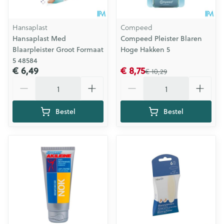
Hansaplast
Compeed
Hansaplast Med
Compeed Pleister Blaren
Blaarpleister Groot Formaat
Hoge Hakken 5
5 48584
€ 6,49
€ 8,75
€ 10,29
Aantal
Aantal
Bestel
Bestel