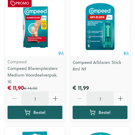
PROMO
Compeed
Compeed A/blaren Stick
Compeed Blarenpleisters
8ml Nf
Medium Voordeelverpak.
10
€ 11,90
€ 11,99
€ 14,00
Aantal
Aantal
Bestel
Bestel