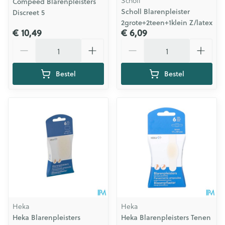
Scholl
Compeed Blarenpleisters
Scholl Blarenpleister
Discreet 5
2grote+2teen+1klein Z/latex
€ 10,49
€ 6,09
Aantal
Aantal
Bestel
Bestel
Heka
Heka
Heka Blarenpleisters
Heka Blarenpleisters Tenen