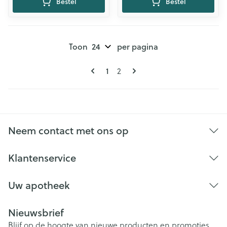
Bestel
Bestel
Toon
per pagina
Pagina's
U lees momenteel pagina
1
Pagina
2
Neem contact met ons op
Klantenservice
Uw apotheek
Nieuwsbrief
Blijf op de hoogte van nieuwe producten en promoties