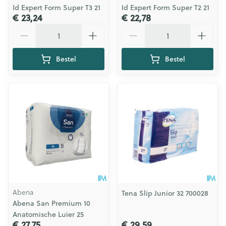
Id Expert Form Super T3 21
Id Expert Form Super T2 21
€ 23,24
€ 22,78
Aantal
Aantal
Bestel
Bestel
Abena
Tena Slip Junior 32 700028
Abena San Premium 10
Anatomische Luier 25
€ 27,75
€ 29,59