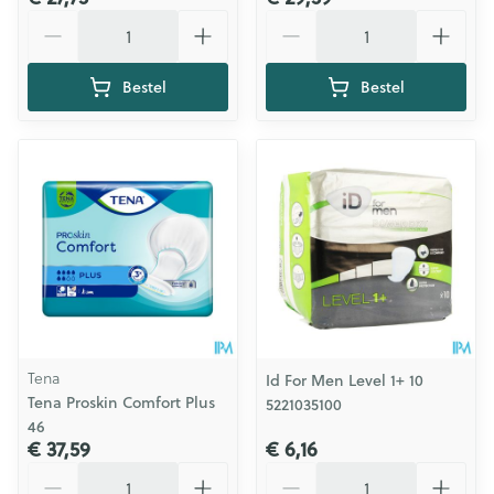
Aantal
Aantal
Bestel
Bestel
Tena
Id For Men Level 1+ 10
Tena Proskin Comfort Plus
5221035100
46
€ 37,59
€ 6,16
Aantal
Aantal