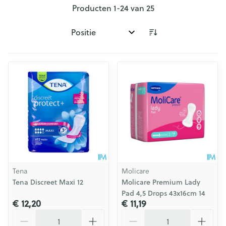
Producten
1
-
24
van
25
Sorteer op:
Tena
Molicare
Tena Discreet Maxi 12
Molicare Premium Lady
Pad 4,5 Drops 43x16cm 14
€ 12,20
€ 11,19
Aantal
Aantal