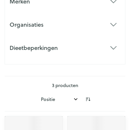
Merken
filter
Organisaties
filter
Dieetbeperkingen
filter
3
producten
Sorteer op: