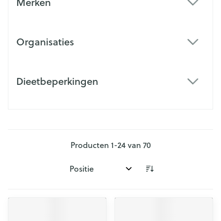
Merken
filter
Organisaties
filter
Dieetbeperkingen
filter
Producten
1
-
24
van
70
Sorteer op: