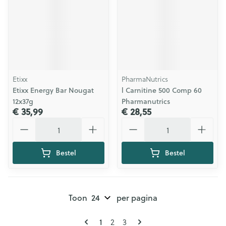
Etixx
PharmaNutrics
Etixx Energy Bar Nougat
l Carnitine 500 Comp 60
12x37g
Pharmanutrics
€ 35,99
€ 28,55
Aantal
Aantal
Bestel
Bestel
Toon
per pagina
Pagina's
U lees momenteel pagina
Pagina
Pagina
1
2
3