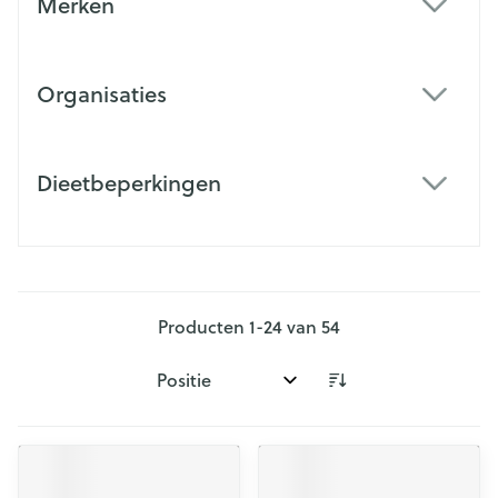
Merken
filter
Organisaties
filter
Dieetbeperkingen
filter
Producten
1
-
24
van
54
Sorteer op: