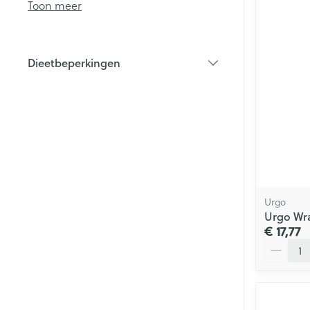
Toon meer
Haar
Mondmaskers
Parfums en
Dieetbeperkingen
geurproducte
filter
Urgo
Urgo Wra
€ 17,77
Aantal