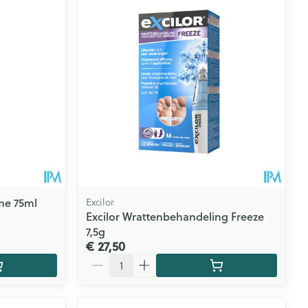
me 75ml
Excilor
Excilor Wrattenbehandeling Freeze
7,5g
€ 27,50
Aantal