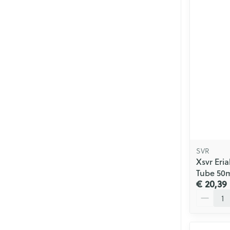
SVR
Xsvr Eri
Tube 50
€ 20,39
Aantal