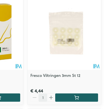
Fresco Viltringen 3mm St 12
€ 4,44
Aantal