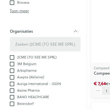
kloven
Biosana
Teststrips en n
Blaren
Toon meer
Eksteroog - lik
Ademhalingsst
Vermoeide voe
Organisaties
Toon meer
filter
Spieren en ge
Seksualiteit en
Sondes, baxter
2CME (TO SEE ME SPRL)
Infecties
hygiene
catheters
3M Belgium
Compeed
Arkopharma
Condooms en
Sondes
Compeed 
anticonceptie
Asepta (Akileine)
Luizen
Accessoires vo
€ 7,64
€ 
Auriga International - ISDIN
Intiem welzijn
Baxters
Aantal
Axone Pharma
Intieme verzor
Diagnostica
Catheters
BANO HEALTHCARE
Menstruatie
Beiersdorf