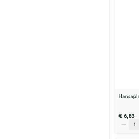
Hansapla
€ 6,83
Aantal