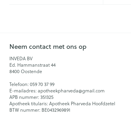
Mondmaskers
Parfums en
geurproducte
Neem contact met ons op
INVEDA BV
Ed. Hammanstraat 44
8400
Oostende
Telefoon:
059 70 37 99
E-mailadres:
apotheekpharveda@
gmail.com
APB nummer:
351325
Apotheek titularis:
Apotheek Pharveda Hoofdzetel
BTW nummer:
BE0432969891