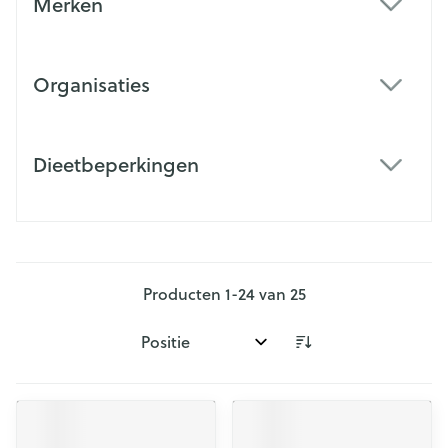
Merken
filter
Organisaties
filter
Dieetbeperkingen
filter
Producten
1
-
24
van
25
Sorteer op: