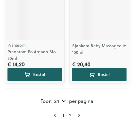
Pranarom
Sjankara Baby Massageolie
Pranarom Po Argaan Bio
100ml
50ml
€ 14,20
€ 20,40
Bestel
Bestel
Toon
per pagina
Pagina's
U lees momenteel pagina
Pagina
1
2