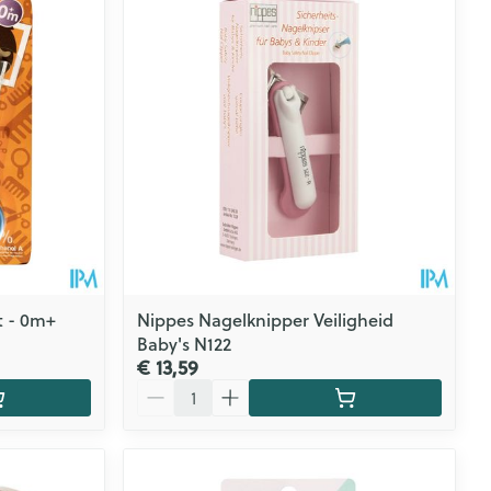
CBD
t - 0m+
Nippes Nagelknipper Veiligheid
Baby's N122
€ 13,59
Aantal