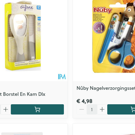
Zelfbruiner
Scheren
n
Nûby Nagelverzorgingsse
et Borstel En Kam Dlx
€ 4,98
Aantal