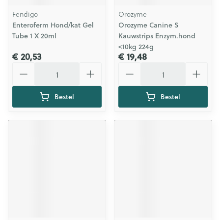
Fendigo
Orozyme
Enteroferm Hond/kat Gel
Orozyme Canine S
Tube 1 X 20ml
Kauwstrips Enzym.hond
<10kg 224g
€ 20,53
€ 19,48
Aantal
Aantal
Bestel
Bestel