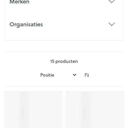
Merken
filter
Organisaties
filter
15
producten
Sorteer op: