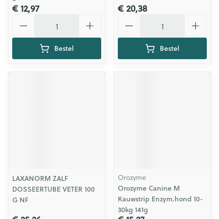
€ 12,97
€ 20,38
Aantal
Aantal
Bestel
Bestel
Orozyme
LAXANORM ZALF
Orozyme Canine M
DOSSEERTUBE VETER 100
Kauwstrip Enzym.hond 10-
G NF
30kg 141g