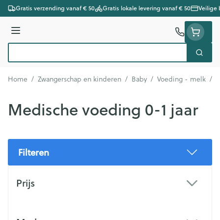
Ga naar de inhoud
Gratis verzending vanaf € 50
Gratis lokale levering vanaf € 50
Veilige
Menu
Zoek
Product, merk, categorie...
Home
/
Zwangerschap en kinderen
/
Baby
/
Voeding - melk
/
M
Medische voeding 0-1 jaar
Filteren
Doorgaan naar productlijst
Prijs
filter