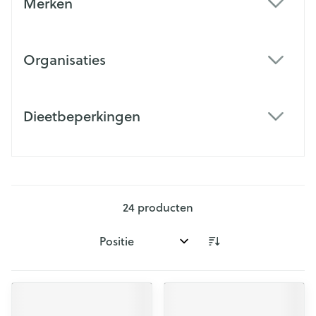
Merken
filter
Organisaties
filter
Dieetbeperkingen
filter
24
producten
Sorteer op: