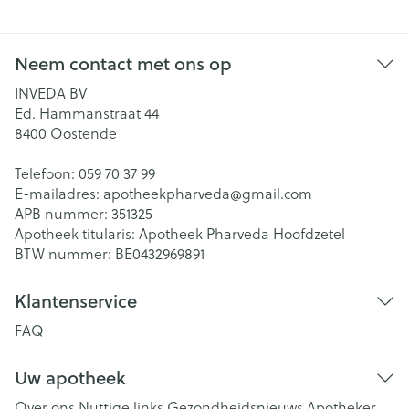
Neem contact met ons op
INVEDA BV
Ed. Hammanstraat 44
8400
Oostende
Telefoon:
059 70 37 99
E-mailadres:
apotheekpharveda@
gmail.com
APB nummer:
351325
Apotheek titularis:
Apotheek Pharveda Hoofdzetel
BTW nummer:
BE0432969891
Klantenservice
FAQ
Uw apotheek
Over ons
Nuttige links
Gezondheidsnieuws
Apotheker