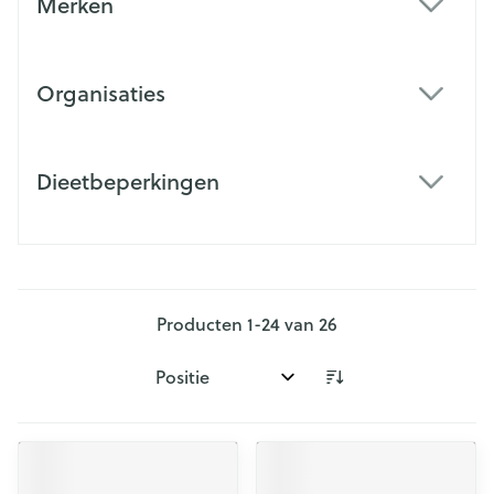
Merken
filter
Organisaties
filter
Dieetbeperkingen
filter
Producten
1
-
24
van
26
Sorteer op: