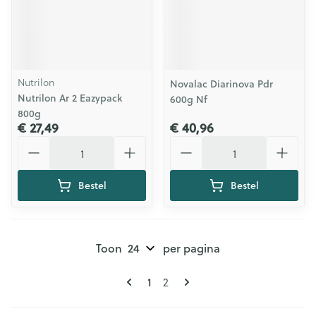
Nutrilon
Novalac Diarinova Pdr
Nutrilon Ar 2 Eazypack
600g Nf
800g
€ 27,49
€ 40,96
Aantal
Aantal
Bestel
Bestel
Toon
per pagina
Pagina's
U lees momenteel pagina
Pagina
1
2