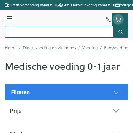
Ga naar de inhoud
Gratis verzending vanaf € 50
Gratis lokale levering vanaf € 50
Veilige
Menu
Zoek
Product, merk, categorie...
Home
/
Dieet, voeding en vitamines
/
Voeding
/
Babyvoeding
/
Medische voeding 0-1 jaar
Filteren
Doorgaan naar productlijst
Prijs
filter